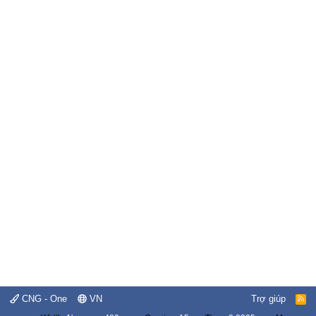
CNG - One
VN
Trợ giúp
R
S