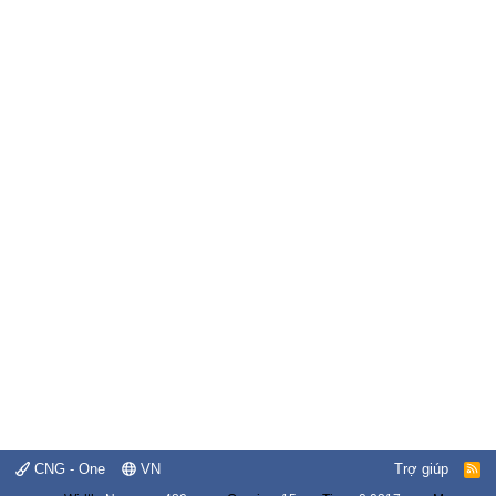
CNG - One
VN
Trợ giúp
R
S