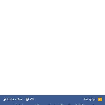
CNG - One
VN
Trợ giúp
R
S