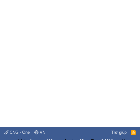
CNG - One
VN
Trợ giúp
R
S