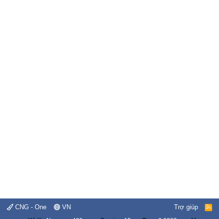
CNG - One
VN
Trợ giúp
R
S