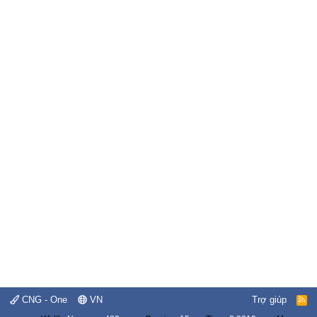
CNG - One
VN
Trợ giúp
R
S