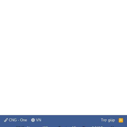
CNG - One
VN
Trợ giúp
R
S