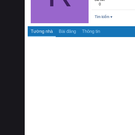
0
Tìm kiếm
Tường nhà
Bài đăng
Thông tin