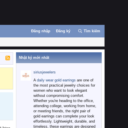
Đăng nhập
Đăng ký
Tìm kiếm
Nhật ký mới nhất
siriusjewelers
Binance
MEXC
A
daily wear gold earrings
are one of
the most practical jewelry choices for
women who want to look elegant
without compromising comfort.
Whether you're heading to the office,
attending college, working from home,
or meeting friends, the right pair of
gold earrings can complete your look
effortlessly. Lightweight, durable, and
timeless, these earrings are designed
B Token