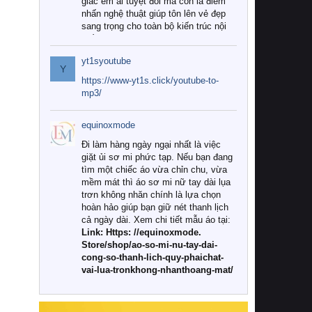
giác êm ái tuyệt đối mà còn là điểm
nhấn nghệ thuật giúp tôn lên vẻ đẹp
sang trọng cho toàn bộ kiến trúc nội
thất.
yt1syoutube
Tuy nhiên, giữa thị trường đa dạng
Y
với vô vàn thương hiệu và mẫu mã
https://www-yt1s.click/youtube-to-
như hiện nay, làm thế nào để chọn
mp3/
được những bộ chăn ga gối đệm cao
cấp thực sự chất lượng, phù hợp với
equinoxmode
khí hậu và nhu cầu sử dụng của gia
đình? Hãy cùng chúng tôi đi tìm lời
Đi làm hàng ngày ngại nhất là việc
giải đáp chi tiết qua bài viết dưới đây.
giặt ủi sơ mi phức tạp. Nếu bạn đang
tìm một chiếc áo vừa chỉn chu, vừa
1. Tại sao các gia đình hiện đại lại ưa
mềm mát thì áo sơ mi nữ tay dài lụa
chuộng chăn ga gối đệm cao cấp?
trơn không nhăn chính là lựa chọn
hoàn hảo giúp bạn giữ nét thanh lịch
Khác với các dòng sản phẩm thông
cả ngày dài. Xem chi tiết mẫu áo tại:
thường, những bộ chăn ga gối đệm
Link: Https: //equinoxmode.
cao cấp trải qua quy trình sản xuất
Store/shop/ao-so-mi-nu-tay-dai-
nghiêm ngặt từ khâu chọn lọc nguyên
cong-so-thanh-lich-quy-phaichat-
liệu tự nhiên đến công nghệ dệt
vai-lua-tronkhong-nhanthoang-mat/
nhuộm hiện đại không chứa hóa chất
độc hại. Khi sử dụng dòng sản phẩm
này, bạn sẽ cảm nhận rõ rệt sự khác