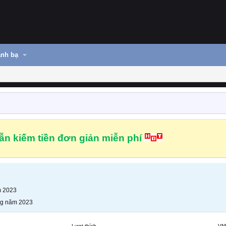
nh bạ
n kiếm tiền đơn giản miễn phí
m 2023
ng năm 2023
Lượt thích
VN