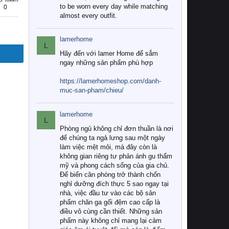
to be worn every day while matching
0
almost every outfit.
lamerhome
L
Hãy đến với lamer Home để sắm
ngay những sản phẩm phù hợp
https://lamerhomeshop.com/danh-
muc-san-pham/chieu/
lamerhome
L
Phòng ngủ không chỉ đơn thuần là nơi
để chúng ta ngả lưng sau một ngày
làm việc mệt mỏi, mà đây còn là
không gian riêng tư phản ánh gu thẩm
mỹ và phong cách sống của gia chủ.
Để biến căn phòng trở thành chốn
nghỉ dưỡng đích thực 5 sao ngay tại
nhà, việc đầu tư vào các bộ sản
phẩm chăn ga gối đệm cao cấp là
điều vô cùng cần thiết. Những sản
phẩm này không chỉ mang lại cảm