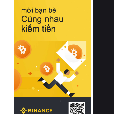
biệt từ bề mặt vải mềm mịn, khả năng
thoáng khí tuyệt vời cho đến độ đàn
hồi chuẩn xác của phần đệm nâng đỡ
cột sống.
Bên cạnh đó, việc lựa chọn các dòng
sản phẩm đạt chuẩn chất lượng quốc
tế còn giúp ngăn ngừa tình trạng kích
ứng da, hạn chế sự phát triển của vi
khuẩn và nấm mốc trong điều kiện
thời tiết nóng ẩm. Bạn có thể tìm hiểu
thêm các nghiên cứu khoa học về tác
động của giấc ngủ và môi trường
phòng ngủ đối với sức khỏe con
người tại Sleep Foundation (External
Link) để có cái nhìn toàn diện hơn.
2. Các tiêu chí vàng khi lựa chọn
chăn ga gối đệm cao cấp cho phòng
ngủ
Để sở hữu một bộ chăn ga gối đệm
cao cấp hoàn hảo cả về thẩm mỹ lẫn
công năng, người tiêu dùng cần cân
nhắc kỹ lưỡng các tiêu chí quan trọng