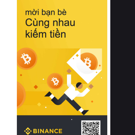
biệt từ bề mặt vải mềm mịn, khả năng
thoáng khí tuyệt vời cho đến độ đàn
hồi chuẩn xác của phần đệm nâng đỡ
cột sống.
Bên cạnh đó, việc lựa chọn các dòng
sản phẩm đạt chuẩn chất lượng quốc
tế còn giúp ngăn ngừa tình trạng kích
ứng da, hạn chế sự phát triển của vi
khuẩn và nấm mốc trong điều kiện
thời tiết nóng ẩm. Bạn có thể tìm hiểu
thêm các nghiên cứu khoa học về tác
động của giấc ngủ và môi trường
phòng ngủ đối với sức khỏe con
người tại Sleep Foundation (External
Link) để có cái nhìn toàn diện hơn.
2. Các tiêu chí vàng khi lựa chọn
chăn ga gối đệm cao cấp cho phòng
ngủ
Để sở hữu một bộ chăn ga gối đệm
cao cấp hoàn hảo cả về thẩm mỹ lẫn
công năng, người tiêu dùng cần cân
nhắc kỹ lưỡng các tiêu chí quan trọng