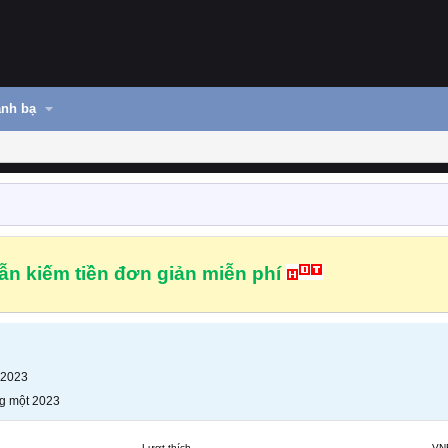
nh bạ
n kiếm tiền đơn giản miễn phí
 2023
g một 2023
Lượt thích
VN