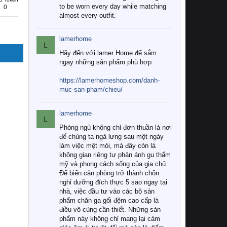
to be worn every day while matching
0
almost every outfit.
lamerhome
L
Hãy đến với lamer Home để sắm
ngay những sản phẩm phù hợp
https://lamerhomeshop.com/danh-
muc-san-pham/chieu/
lamerhome
L
Phòng ngủ không chỉ đơn thuần là nơi
để chúng ta ngả lưng sau một ngày
làm việc mệt mỏi, mà đây còn là
không gian riêng tư phản ánh gu thẩm
mỹ và phong cách sống của gia chủ.
Để biến căn phòng trở thành chốn
nghỉ dưỡng đích thực 5 sao ngay tại
nhà, việc đầu tư vào các bộ sản
phẩm chăn ga gối đệm cao cấp là
điều vô cùng cần thiết. Những sản
phẩm này không chỉ mang lại cảm