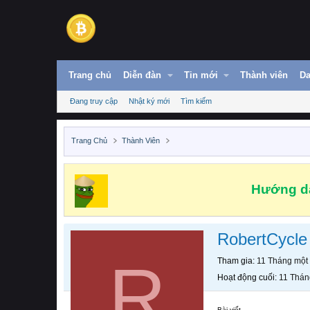
Trang chủ
Diễn đàn
Tin mới
Thành viên
Da
Đang truy cập
Nhật ký mới
Tìm kiếm
Trang Chủ
Thành Viên
Hướng dẫ
RobertCycle
R
Tham gia
11 Tháng một
Hoạt động cuối
11 Thán
Bài viết