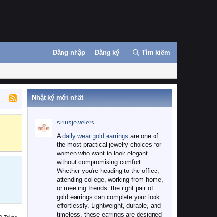
Đăng nhập
Đăng ký
Tìm kiếm
Nhật ký mới nhất
siriusjewelers
Binance
MEXC
A
daily wear gold earrings
are one of
the most practical jewelry choices for
women who want to look elegant
without compromising comfort.
Whether you're heading to the office,
attending college, working from home,
or meeting friends, the right pair of
gold earrings can complete your look
effortlessly. Lightweight, durable, and
timeless, these earrings are designed
B Token