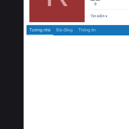
0
Tìm kiếm
Tường nhà
Bài đăng
Thông tin