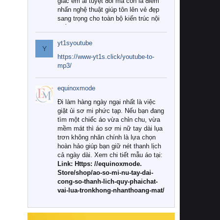
giác êm ái tuyệt đối mà còn là điểm
nhấn nghệ thuật giúp tôn lên vẻ đẹp
sang trọng cho toàn bộ kiến trúc nội
thất.
yt1syoutube
Tuy nhiên, giữa thị trường đa dạng
Y
với vô vàn thương hiệu và mẫu mã
https://www-yt1s.click/youtube-to-
như hiện nay, làm thế nào để chọn
mp3/
được những bộ chăn ga gối đệm cao
cấp thực sự chất lượng, phù hợp với
equinoxmode
khí hậu và nhu cầu sử dụng của gia
đình? Hãy cùng chúng tôi đi tìm lời
Đi làm hàng ngày ngại nhất là việc
giải đáp chi tiết qua bài viết dưới đây.
giặt ủi sơ mi phức tạp. Nếu bạn đang
tìm một chiếc áo vừa chỉn chu, vừa
1. Tại sao các gia đình hiện đại lại ưa
mềm mát thì áo sơ mi nữ tay dài lụa
chuộng chăn ga gối đệm cao cấp?
trơn không nhăn chính là lựa chọn
hoàn hảo giúp bạn giữ nét thanh lịch
Khác với các dòng sản phẩm thông
cả ngày dài. Xem chi tiết mẫu áo tại:
thường, những bộ chăn ga gối đệm
Link: Https: //equinoxmode.
cao cấp trải qua quy trình sản xuất
Store/shop/ao-so-mi-nu-tay-dai-
nghiêm ngặt từ khâu chọn lọc nguyên
cong-so-thanh-lich-quy-phaichat-
liệu tự nhiên đến công nghệ dệt
vai-lua-tronkhong-nhanthoang-mat/
nhuộm hiện đại không chứa hóa chất
độc hại. Khi sử dụng dòng sản phẩm
này, bạn sẽ cảm nhận rõ rệt sự khác