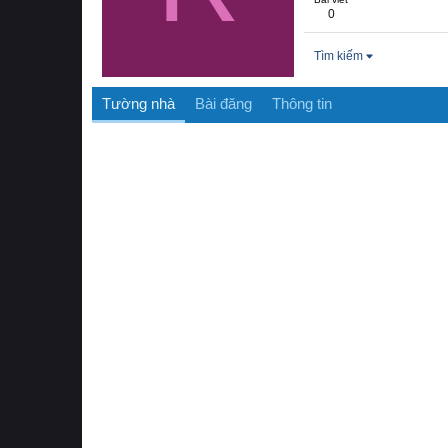
0
Tìm kiếm
Tường nhà
Bài đăng
Thông tin