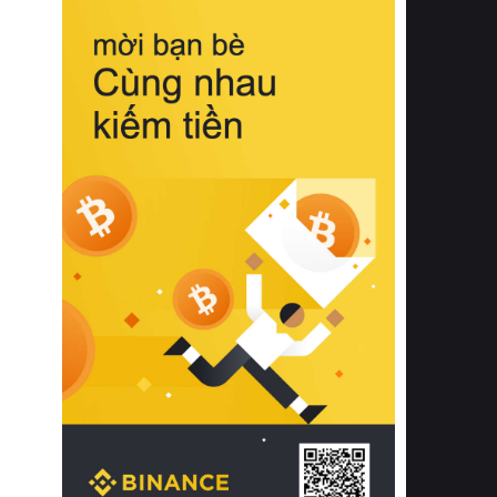
biệt từ bề mặt vải mềm mịn, khả năng
thoáng khí tuyệt vời cho đến độ đàn
hồi chuẩn xác của phần đệm nâng đỡ
cột sống.
Bên cạnh đó, việc lựa chọn các dòng
sản phẩm đạt chuẩn chất lượng quốc
tế còn giúp ngăn ngừa tình trạng kích
ứng da, hạn chế sự phát triển của vi
khuẩn và nấm mốc trong điều kiện
thời tiết nóng ẩm. Bạn có thể tìm hiểu
thêm các nghiên cứu khoa học về tác
động của giấc ngủ và môi trường
phòng ngủ đối với sức khỏe con
người tại Sleep Foundation (External
Link) để có cái nhìn toàn diện hơn.
2. Các tiêu chí vàng khi lựa chọn
chăn ga gối đệm cao cấp cho phòng
ngủ
Để sở hữu một bộ chăn ga gối đệm
cao cấp hoàn hảo cả về thẩm mỹ lẫn
công năng, người tiêu dùng cần cân
nhắc kỹ lưỡng các tiêu chí quan trọng