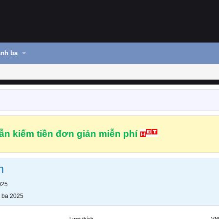
nh bạ
n kiếm tiền đơn giản miễn phí
m
025
 ba 2025
Lượt thích
VN