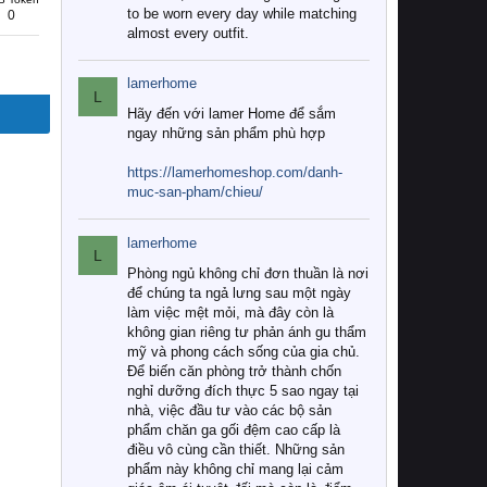
to be worn every day while matching
0
almost every outfit.
lamerhome
L
Hãy đến với lamer Home để sắm
ngay những sản phẩm phù hợp
https://lamerhomeshop.com/danh-
muc-san-pham/chieu/
lamerhome
L
Phòng ngủ không chỉ đơn thuần là nơi
để chúng ta ngả lưng sau một ngày
làm việc mệt mỏi, mà đây còn là
không gian riêng tư phản ánh gu thẩm
mỹ và phong cách sống của gia chủ.
Để biến căn phòng trở thành chốn
nghỉ dưỡng đích thực 5 sao ngay tại
nhà, việc đầu tư vào các bộ sản
phẩm chăn ga gối đệm cao cấp là
điều vô cùng cần thiết. Những sản
phẩm này không chỉ mang lại cảm