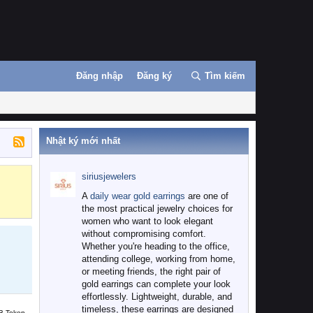
Đăng nhập
Đăng ký
Tìm kiếm
Nhật ký mới nhất
siriusjewelers
Binance
MEXC
A
daily wear gold earrings
are one of
the most practical jewelry choices for
women who want to look elegant
without compromising comfort.
Whether you're heading to the office,
attending college, working from home,
or meeting friends, the right pair of
gold earrings can complete your look
effortlessly. Lightweight, durable, and
timeless, these earrings are designed
B Token