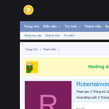
Trang chủ
Diễn đàn
Tin mới
Thành viên
Da
Đang truy cập
Nhật ký mới
Tìm kiếm
Trang Chủ
Thành Viên
Hướng dẫ
Robertalmo
R
Tham gia
2 Tháng ba 2
Hoạt động cuối
6 Tháng
Bài viết