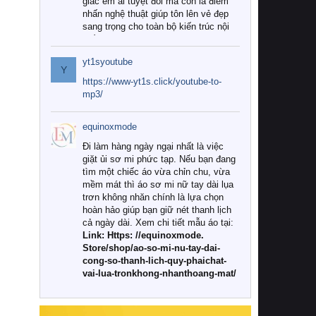
giác êm ái tuyệt đối mà còn là điểm
nhấn nghệ thuật giúp tôn lên vẻ đẹp
sang trọng cho toàn bộ kiến trúc nội
thất.
yt1syoutube
Tuy nhiên, giữa thị trường đa dạng
Y
với vô vàn thương hiệu và mẫu mã
https://www-yt1s.click/youtube-to-
như hiện nay, làm thế nào để chọn
mp3/
được những bộ chăn ga gối đệm cao
cấp thực sự chất lượng, phù hợp với
equinoxmode
khí hậu và nhu cầu sử dụng của gia
đình? Hãy cùng chúng tôi đi tìm lời
Đi làm hàng ngày ngại nhất là việc
giải đáp chi tiết qua bài viết dưới đây.
giặt ủi sơ mi phức tạp. Nếu bạn đang
tìm một chiếc áo vừa chỉn chu, vừa
1. Tại sao các gia đình hiện đại lại ưa
mềm mát thì áo sơ mi nữ tay dài lụa
chuộng chăn ga gối đệm cao cấp?
trơn không nhăn chính là lựa chọn
hoàn hảo giúp bạn giữ nét thanh lịch
Khác với các dòng sản phẩm thông
cả ngày dài. Xem chi tiết mẫu áo tại:
thường, những bộ chăn ga gối đệm
Link: Https: //equinoxmode.
cao cấp trải qua quy trình sản xuất
Store/shop/ao-so-mi-nu-tay-dai-
nghiêm ngặt từ khâu chọn lọc nguyên
cong-so-thanh-lich-quy-phaichat-
liệu tự nhiên đến công nghệ dệt
vai-lua-tronkhong-nhanthoang-mat/
nhuộm hiện đại không chứa hóa chất
độc hại. Khi sử dụng dòng sản phẩm
này, bạn sẽ cảm nhận rõ rệt sự khác