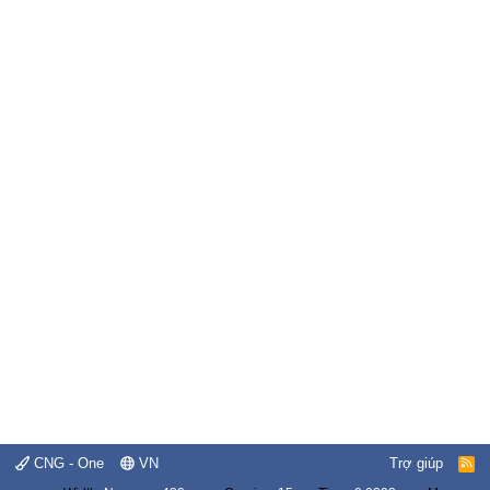
CNG - One
VN
Trợ giúp
R
S