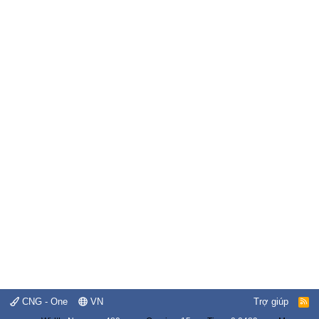
CNG - One
VN
Trợ giúp
R
S