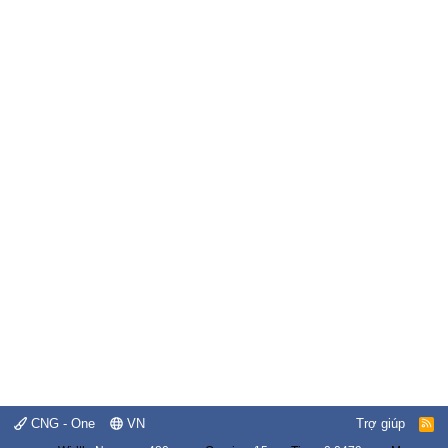
CNG - One
VN
Trợ giúp
R
S