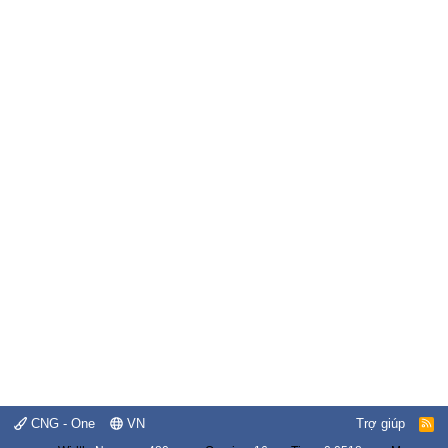
CNG - One
VN
Trợ giúp
R
S