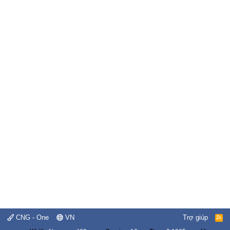
CNG - One
VN
Trợ giúp
R
S