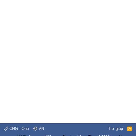
CNG - One
VN
Trợ giúp
R
S