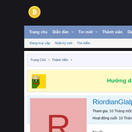
Trang chủ
Diễn đàn
Tin mới
Thành viên
Da
Đang truy cập
Nhật ký mới
Tìm kiếm
Trang Chủ
Thành Viên
Hướng dẫ
RiordianGlal
R
Tham gia
10 Tháng một
Hoạt động cuối
10 Thán
Bài viết