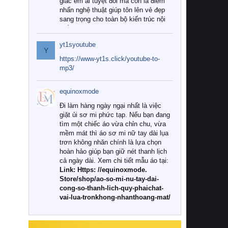
giác êm ái tuyệt đối mà còn là điểm
nhấn nghệ thuật giúp tôn lên vẻ đẹp
sang trọng cho toàn bộ kiến trúc nội
thất.
yt1syoutube
Tuy nhiên, giữa thị trường đa dạng
Y
với vô vàn thương hiệu và mẫu mã
https://www-yt1s.click/youtube-to-
như hiện nay, làm thế nào để chọn
mp3/
được những bộ chăn ga gối đệm cao
cấp thực sự chất lượng, phù hợp với
equinoxmode
khí hậu và nhu cầu sử dụng của gia
đình? Hãy cùng chúng tôi đi tìm lời
Đi làm hàng ngày ngại nhất là việc
giải đáp chi tiết qua bài viết dưới đây.
giặt ủi sơ mi phức tạp. Nếu bạn đang
tìm một chiếc áo vừa chỉn chu, vừa
1. Tại sao các gia đình hiện đại lại ưa
mềm mát thì áo sơ mi nữ tay dài lụa
chuộng chăn ga gối đệm cao cấp?
trơn không nhăn chính là lựa chọn
hoàn hảo giúp bạn giữ nét thanh lịch
Khác với các dòng sản phẩm thông
cả ngày dài. Xem chi tiết mẫu áo tại:
thường, những bộ chăn ga gối đệm
Link: Https: //equinoxmode.
cao cấp trải qua quy trình sản xuất
Store/shop/ao-so-mi-nu-tay-dai-
nghiêm ngặt từ khâu chọn lọc nguyên
cong-so-thanh-lich-quy-phaichat-
liệu tự nhiên đến công nghệ dệt
vai-lua-tronkhong-nhanthoang-mat/
nhuộm hiện đại không chứa hóa chất
độc hại. Khi sử dụng dòng sản phẩm
này, bạn sẽ cảm nhận rõ rệt sự khác