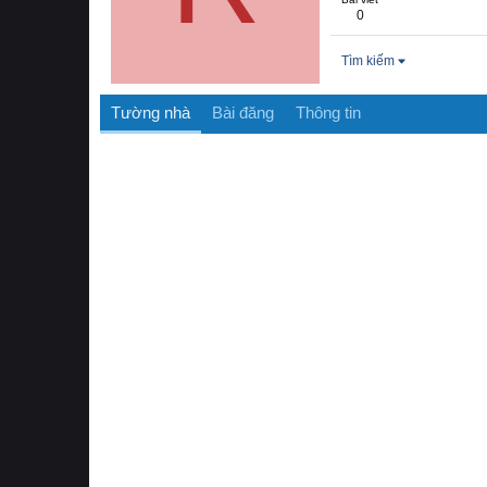
0
Tìm kiếm
Tường nhà
Bài đăng
Thông tin