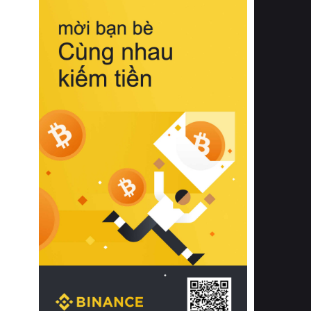
biệt từ bề mặt vải mềm mịn, khả năng
thoáng khí tuyệt vời cho đến độ đàn
hồi chuẩn xác của phần đệm nâng đỡ
cột sống.
Bên cạnh đó, việc lựa chọn các dòng
sản phẩm đạt chuẩn chất lượng quốc
tế còn giúp ngăn ngừa tình trạng kích
ứng da, hạn chế sự phát triển của vi
khuẩn và nấm mốc trong điều kiện
thời tiết nóng ẩm. Bạn có thể tìm hiểu
thêm các nghiên cứu khoa học về tác
động của giấc ngủ và môi trường
phòng ngủ đối với sức khỏe con
người tại Sleep Foundation (External
Link) để có cái nhìn toàn diện hơn.
2. Các tiêu chí vàng khi lựa chọn
chăn ga gối đệm cao cấp cho phòng
ngủ
Để sở hữu một bộ chăn ga gối đệm
cao cấp hoàn hảo cả về thẩm mỹ lẫn
công năng, người tiêu dùng cần cân
nhắc kỹ lưỡng các tiêu chí quan trọng