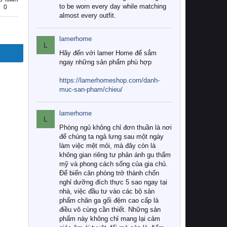
to be worn every day while matching
0
almost every outfit.
lamerhome
L
Hãy đến với lamer Home để sắm
ngay những sản phẩm phù hợp
https://lamerhomeshop.com/danh-
muc-san-pham/chieu/
lamerhome
L
Phòng ngủ không chỉ đơn thuần là nơi
để chúng ta ngả lưng sau một ngày
làm việc mệt mỏi, mà đây còn là
không gian riêng tư phản ánh gu thẩm
mỹ và phong cách sống của gia chủ.
Để biến căn phòng trở thành chốn
nghỉ dưỡng đích thực 5 sao ngay tại
nhà, việc đầu tư vào các bộ sản
phẩm chăn ga gối đệm cao cấp là
điều vô cùng cần thiết. Những sản
phẩm này không chỉ mang lại cảm