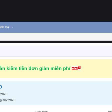
nh bạ
n kiếm tiền đơn giản miễn phí
p
 2025
g một 2025
Lượt thích
VN