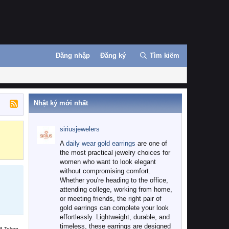
Đăng nhập
Đăng ký
Tìm kiếm
Nhật ký mới nhất
siriusjewelers
Binance
MEXC
A
daily wear gold earrings
are one of
the most practical jewelry choices for
women who want to look elegant
without compromising comfort.
Whether you're heading to the office,
attending college, working from home,
or meeting friends, the right pair of
gold earrings can complete your look
effortlessly. Lightweight, durable, and
timeless, these earrings are designed
B Token