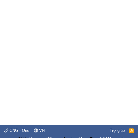
CNG - One
VN
Trợ giúp
R
S