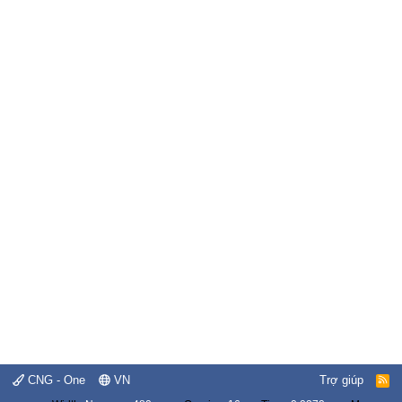
CNG - One
VN
Trợ giúp
R
S