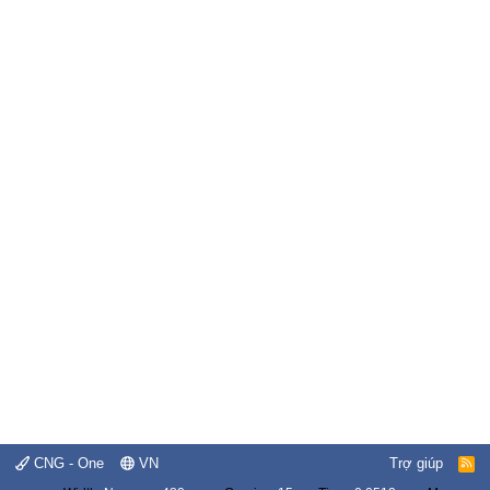
CNG - One
VN
Trợ giúp
R
S