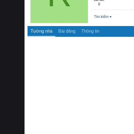
0
Tìm kiếm
Tường nhà
Bài đăng
Thông tin