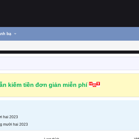
nh bạ
n kiếm tiền đơn giản miễn phí
i hai 2023
g mười hai 2023
Lượt thích
VN