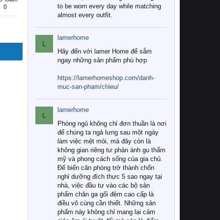
to be worn every day while matching
0
almost every outfit.
lamerhome
L
Hãy đến với lamer Home để sắm
ngay những sản phẩm phù hợp
https://lamerhomeshop.com/danh-
muc-san-pham/chieu/
lamerhome
L
Phòng ngủ không chỉ đơn thuần là nơi
để chúng ta ngả lưng sau một ngày
làm việc mệt mỏi, mà đây còn là
không gian riêng tư phản ánh gu thẩm
mỹ và phong cách sống của gia chủ.
Để biến căn phòng trở thành chốn
nghỉ dưỡng đích thực 5 sao ngay tại
nhà, việc đầu tư vào các bộ sản
phẩm chăn ga gối đệm cao cấp là
điều vô cùng cần thiết. Những sản
phẩm này không chỉ mang lại cảm