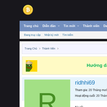
Trang chủ
Diễn đàn
Tin mới
Thành viên
Da
Đang truy cập
Nhật ký mới
Tìm kiếm
Trang Chủ
Thành Viên
Hướng dẫ
ridhhi69
R
Tham gia
20 Tháng mườ
Hoạt động cuối
20 Thán
Bài viết