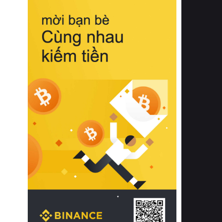
biệt từ bề mặt vải mềm mịn, khả năng
thoáng khí tuyệt vời cho đến độ đàn
hồi chuẩn xác của phần đệm nâng đỡ
cột sống.
Bên cạnh đó, việc lựa chọn các dòng
sản phẩm đạt chuẩn chất lượng quốc
tế còn giúp ngăn ngừa tình trạng kích
ứng da, hạn chế sự phát triển của vi
khuẩn và nấm mốc trong điều kiện
thời tiết nóng ẩm. Bạn có thể tìm hiểu
thêm các nghiên cứu khoa học về tác
động của giấc ngủ và môi trường
phòng ngủ đối với sức khỏe con
người tại Sleep Foundation (External
Link) để có cái nhìn toàn diện hơn.
2. Các tiêu chí vàng khi lựa chọn
chăn ga gối đệm cao cấp cho phòng
ngủ
Để sở hữu một bộ chăn ga gối đệm
cao cấp hoàn hảo cả về thẩm mỹ lẫn
công năng, người tiêu dùng cần cân
nhắc kỹ lưỡng các tiêu chí quan trọng