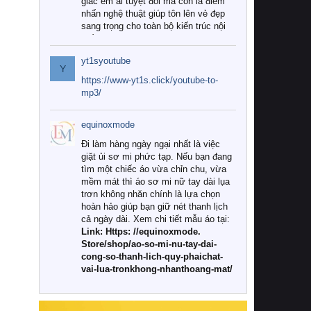
giác êm ái tuyệt đối mà còn là điểm
nhấn nghệ thuật giúp tôn lên vẻ đẹp
sang trọng cho toàn bộ kiến trúc nội
thất.
yt1syoutube
Tuy nhiên, giữa thị trường đa dạng
Y
với vô vàn thương hiệu và mẫu mã
https://www-yt1s.click/youtube-to-
như hiện nay, làm thế nào để chọn
mp3/
được những bộ chăn ga gối đệm cao
cấp thực sự chất lượng, phù hợp với
equinoxmode
khí hậu và nhu cầu sử dụng của gia
đình? Hãy cùng chúng tôi đi tìm lời
Đi làm hàng ngày ngại nhất là việc
giải đáp chi tiết qua bài viết dưới đây.
giặt ủi sơ mi phức tạp. Nếu bạn đang
tìm một chiếc áo vừa chỉn chu, vừa
1. Tại sao các gia đình hiện đại lại ưa
mềm mát thì áo sơ mi nữ tay dài lụa
chuộng chăn ga gối đệm cao cấp?
trơn không nhăn chính là lựa chọn
hoàn hảo giúp bạn giữ nét thanh lịch
Khác với các dòng sản phẩm thông
cả ngày dài. Xem chi tiết mẫu áo tại:
thường, những bộ chăn ga gối đệm
Link: Https: //equinoxmode.
cao cấp trải qua quy trình sản xuất
Store/shop/ao-so-mi-nu-tay-dai-
nghiêm ngặt từ khâu chọn lọc nguyên
cong-so-thanh-lich-quy-phaichat-
liệu tự nhiên đến công nghệ dệt
vai-lua-tronkhong-nhanthoang-mat/
nhuộm hiện đại không chứa hóa chất
độc hại. Khi sử dụng dòng sản phẩm
này, bạn sẽ cảm nhận rõ rệt sự khác