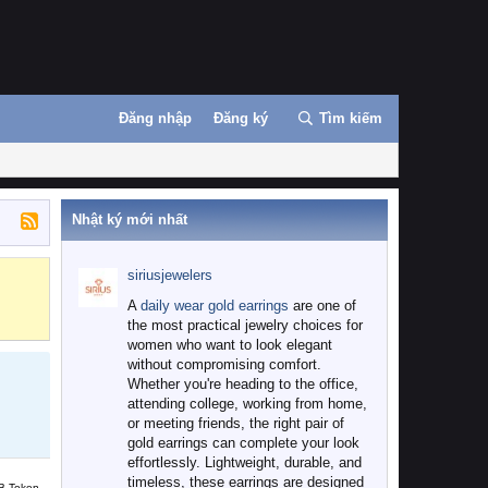
Đăng nhập
Đăng ký
Tìm kiếm
Nhật ký mới nhất
siriusjewelers
Binance
MEXC
A
daily wear gold earrings
are one of
the most practical jewelry choices for
women who want to look elegant
without compromising comfort.
Whether you're heading to the office,
attending college, working from home,
or meeting friends, the right pair of
gold earrings can complete your look
effortlessly. Lightweight, durable, and
timeless, these earrings are designed
B Token