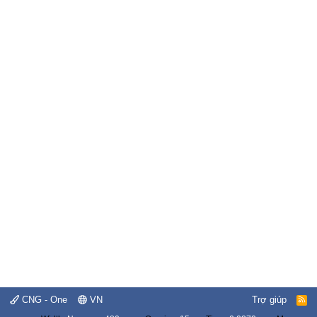
CNG - One
VN
Trợ giúp
R
S