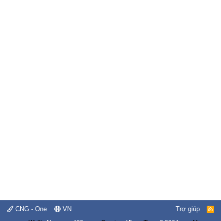
CNG - One
VN
Trợ giúp
R
S