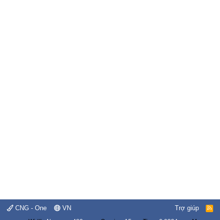
CNG - One
VN
Trợ giúp
R
S