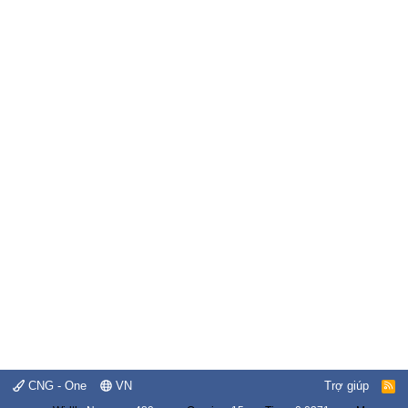
CNG - One
VN
Trợ giúp
R
S