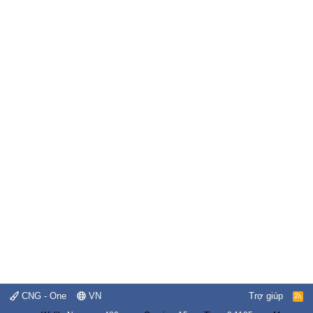
CNG - One
VN
Trợ giúp
R
S