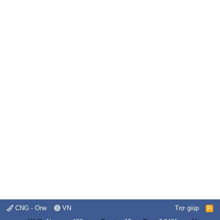
CNG - One
VN
Trợ giúp
R
S