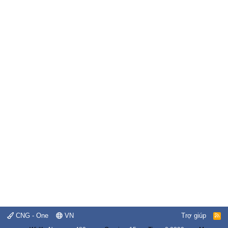
CNG - One
VN
Trợ giúp
R
S