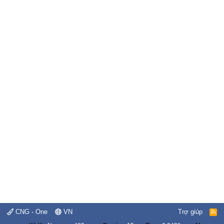
CNG - One
VN
Trợ giúp
R
S