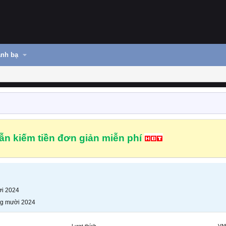
nh bạ
n kiếm tiền đơn giản miễn phí
i 2024
g mười 2024
Lượt thích
VN