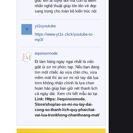
giác êm ái tuyệt đối mà còn là điểm
nhấn nghệ thuật giúp tôn lên vẻ đẹp
sang trọng cho toàn bộ kiến trúc nội
thất.
yt1syoutube
Tuy nhiên, giữa thị trường đa dạng
Y
với vô vàn thương hiệu và mẫu mã
https://www-yt1s.click/youtube-to-
như hiện nay, làm thế nào để chọn
mp3/
được những bộ chăn ga gối đệm cao
cấp thực sự chất lượng, phù hợp với
equinoxmode
khí hậu và nhu cầu sử dụng của gia
đình? Hãy cùng chúng tôi đi tìm lời
Đi làm hàng ngày ngại nhất là việc
giải đáp chi tiết qua bài viết dưới đây.
giặt ủi sơ mi phức tạp. Nếu bạn đang
tìm một chiếc áo vừa chỉn chu, vừa
1. Tại sao các gia đình hiện đại lại ưa
mềm mát thì áo sơ mi nữ tay dài lụa
chuộng chăn ga gối đệm cao cấp?
trơn không nhăn chính là lựa chọn
hoàn hảo giúp bạn giữ nét thanh lịch
Khác với các dòng sản phẩm thông
cả ngày dài. Xem chi tiết mẫu áo tại:
thường, những bộ chăn ga gối đệm
Link: Https: //equinoxmode.
cao cấp trải qua quy trình sản xuất
Store/shop/ao-so-mi-nu-tay-dai-
nghiêm ngặt từ khâu chọn lọc nguyên
cong-so-thanh-lich-quy-phaichat-
liệu tự nhiên đến công nghệ dệt
vai-lua-tronkhong-nhanthoang-mat/
nhuộm hiện đại không chứa hóa chất
độc hại. Khi sử dụng dòng sản phẩm
này, bạn sẽ cảm nhận rõ rệt sự khác