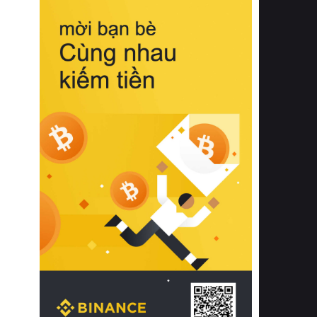
biệt từ bề mặt vải mềm mịn, khả năng
thoáng khí tuyệt vời cho đến độ đàn
hồi chuẩn xác của phần đệm nâng đỡ
cột sống.
Bên cạnh đó, việc lựa chọn các dòng
sản phẩm đạt chuẩn chất lượng quốc
tế còn giúp ngăn ngừa tình trạng kích
ứng da, hạn chế sự phát triển của vi
khuẩn và nấm mốc trong điều kiện
thời tiết nóng ẩm. Bạn có thể tìm hiểu
thêm các nghiên cứu khoa học về tác
động của giấc ngủ và môi trường
phòng ngủ đối với sức khỏe con
người tại Sleep Foundation (External
Link) để có cái nhìn toàn diện hơn.
2. Các tiêu chí vàng khi lựa chọn
chăn ga gối đệm cao cấp cho phòng
ngủ
Để sở hữu một bộ chăn ga gối đệm
cao cấp hoàn hảo cả về thẩm mỹ lẫn
công năng, người tiêu dùng cần cân
nhắc kỹ lưỡng các tiêu chí quan trọng