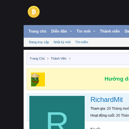
Trang chủ
Diễn đàn
Tin mới
Thành viên
Da
Đang truy cập
Nhật ký mới
Tìm kiếm
Trang Chủ
Thành Viên
Hướng dẫ
RichardMit
R
Tham gia
20 Tháng mườ
Hoạt động cuối
20 Thán
Bài viết