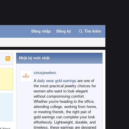
Đăng nhập
Đăng ký
Tìm kiếm
Nhật ký mới nhất
siriusjewelers
Binance
MEXC
A
daily wear gold earrings
are one of
the most practical jewelry choices for
women who want to look elegant
without compromising comfort.
Whether you're heading to the office,
attending college, working from home,
or meeting friends, the right pair of
gold earrings can complete your look
effortlessly. Lightweight, durable, and
timeless, these earrings are designed
B Token