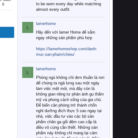
to be worn every day while matching
0
almost every outfit.
lamerhome
L
Hãy đến với lamer Home để sắm
ngay những sản phẩm phù hợp
https://lamerhomeshop.com/danh-
muc-san-pham/chieu/
lamerhome
L
Phòng ngủ không chỉ đơn thuần là nơi
để chúng ta ngả lưng sau một ngày
làm việc mệt mỏi, mà đây còn là
không gian riêng tư phản ánh gu thẩm
mỹ và phong cách sống của gia chủ.
Để biến căn phòng trở thành chốn
nghỉ dưỡng đích thực 5 sao ngay tại
nhà, việc đầu tư vào các bộ sản
phẩm chăn ga gối đệm cao cấp là
điều vô cùng cần thiết. Những sản
phẩm này không chỉ mang lại cảm