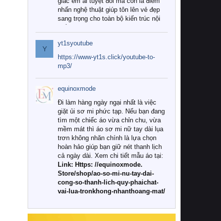
giác êm ái tuyệt đối mà còn là điểm
nhấn nghệ thuật giúp tôn lên vẻ đẹp
sang trọng cho toàn bộ kiến trúc nội
thất.
yt1syoutube
Tuy nhiên, giữa thị trường đa dạng
Y
với vô vàn thương hiệu và mẫu mã
https://www-yt1s.click/youtube-to-
như hiện nay, làm thế nào để chọn
mp3/
được những bộ chăn ga gối đệm cao
cấp thực sự chất lượng, phù hợp với
equinoxmode
khí hậu và nhu cầu sử dụng của gia
đình? Hãy cùng chúng tôi đi tìm lời
Đi làm hàng ngày ngại nhất là việc
giải đáp chi tiết qua bài viết dưới đây.
giặt ủi sơ mi phức tạp. Nếu bạn đang
tìm một chiếc áo vừa chỉn chu, vừa
1. Tại sao các gia đình hiện đại lại ưa
mềm mát thì áo sơ mi nữ tay dài lụa
chuộng chăn ga gối đệm cao cấp?
trơn không nhăn chính là lựa chọn
hoàn hảo giúp bạn giữ nét thanh lịch
Khác với các dòng sản phẩm thông
cả ngày dài. Xem chi tiết mẫu áo tại:
thường, những bộ chăn ga gối đệm
Link: Https: //equinoxmode.
cao cấp trải qua quy trình sản xuất
Store/shop/ao-so-mi-nu-tay-dai-
nghiêm ngặt từ khâu chọn lọc nguyên
cong-so-thanh-lich-quy-phaichat-
liệu tự nhiên đến công nghệ dệt
vai-lua-tronkhong-nhanthoang-mat/
nhuộm hiện đại không chứa hóa chất
độc hại. Khi sử dụng dòng sản phẩm
này, bạn sẽ cảm nhận rõ rệt sự khác