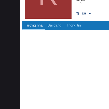
0
Tìm kiếm
Tường nhà
Bài đăng
Thông tin