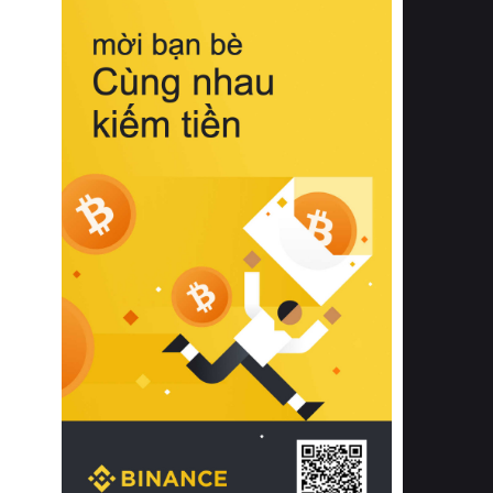
biệt từ bề mặt vải mềm mịn, khả năng
thoáng khí tuyệt vời cho đến độ đàn
hồi chuẩn xác của phần đệm nâng đỡ
cột sống.
Bên cạnh đó, việc lựa chọn các dòng
sản phẩm đạt chuẩn chất lượng quốc
tế còn giúp ngăn ngừa tình trạng kích
ứng da, hạn chế sự phát triển của vi
khuẩn và nấm mốc trong điều kiện
thời tiết nóng ẩm. Bạn có thể tìm hiểu
thêm các nghiên cứu khoa học về tác
động của giấc ngủ và môi trường
phòng ngủ đối với sức khỏe con
người tại Sleep Foundation (External
Link) để có cái nhìn toàn diện hơn.
2. Các tiêu chí vàng khi lựa chọn
chăn ga gối đệm cao cấp cho phòng
ngủ
Để sở hữu một bộ chăn ga gối đệm
cao cấp hoàn hảo cả về thẩm mỹ lẫn
công năng, người tiêu dùng cần cân
nhắc kỹ lưỡng các tiêu chí quan trọng