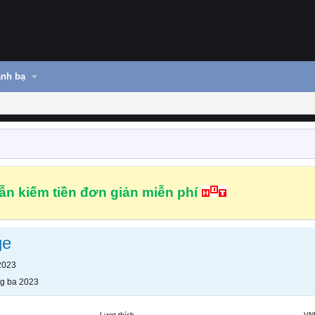
nh bạ
n kiếm tiền đơn giản miễn phí
ge
2023
g ba 2023
Lượt thích
VN