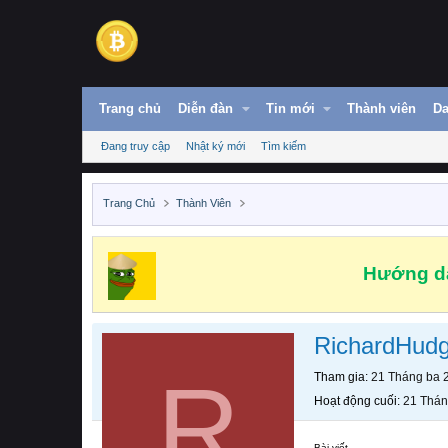
Trang chủ
Diễn đàn
Tin mới
Thành viên
Da
Đang truy cập
Nhật ký mới
Tìm kiếm
Trang Chủ
Thành Viên
Hướng dẫ
RichardHud
R
Tham gia
21 Tháng ba 
Hoạt động cuối
21 Thán
Bài viết