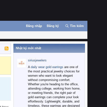
Đăng nhập
Đăng ký
Tìm kiếm
Nhật ký mới nhất
siriusjewelers
Binance
MEXC
A
daily wear gold earrings
are one of
the most practical jewelry choices for
women who want to look elegant
without compromising comfort.
Whether you're heading to the office,
attending college, working from home,
or meeting friends, the right pair of
gold earrings can complete your look
effortlessly. Lightweight, durable, and
timeless, these earrings are designed
B Token