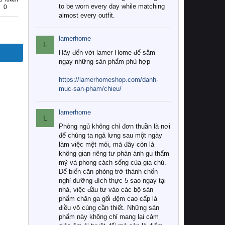
to be worn every day while matching
0
almost every outfit.
lamerhome
L
Hãy đến với lamer Home để sắm
ngay những sản phẩm phù hợp
https://lamerhomeshop.com/danh-
muc-san-pham/chieu/
lamerhome
L
Phòng ngủ không chỉ đơn thuần là nơi
để chúng ta ngả lưng sau một ngày
làm việc mệt mỏi, mà đây còn là
không gian riêng tư phản ánh gu thẩm
mỹ và phong cách sống của gia chủ.
Để biến căn phòng trở thành chốn
nghỉ dưỡng đích thực 5 sao ngay tại
nhà, việc đầu tư vào các bộ sản
phẩm chăn ga gối đệm cao cấp là
điều vô cùng cần thiết. Những sản
phẩm này không chỉ mang lại cảm