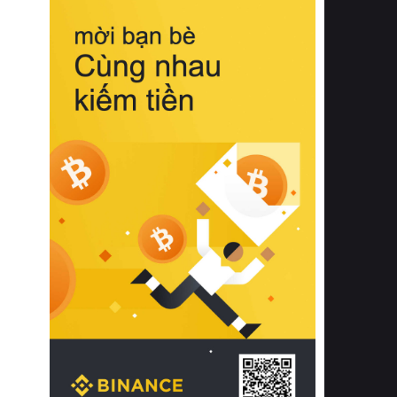
biệt từ bề mặt vải mềm mịn, khả năng
thoáng khí tuyệt vời cho đến độ đàn
hồi chuẩn xác của phần đệm nâng đỡ
cột sống.
Bên cạnh đó, việc lựa chọn các dòng
sản phẩm đạt chuẩn chất lượng quốc
tế còn giúp ngăn ngừa tình trạng kích
ứng da, hạn chế sự phát triển của vi
khuẩn và nấm mốc trong điều kiện
thời tiết nóng ẩm. Bạn có thể tìm hiểu
thêm các nghiên cứu khoa học về tác
động của giấc ngủ và môi trường
phòng ngủ đối với sức khỏe con
người tại Sleep Foundation (External
Link) để có cái nhìn toàn diện hơn.
2. Các tiêu chí vàng khi lựa chọn
chăn ga gối đệm cao cấp cho phòng
ngủ
Để sở hữu một bộ chăn ga gối đệm
cao cấp hoàn hảo cả về thẩm mỹ lẫn
công năng, người tiêu dùng cần cân
nhắc kỹ lưỡng các tiêu chí quan trọng