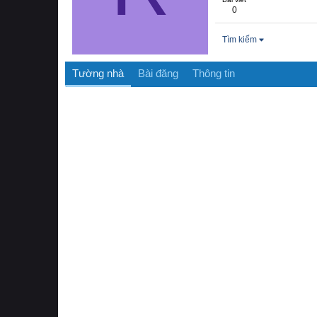
0
Tìm kiếm
Tường nhà
Bài đăng
Thông tin