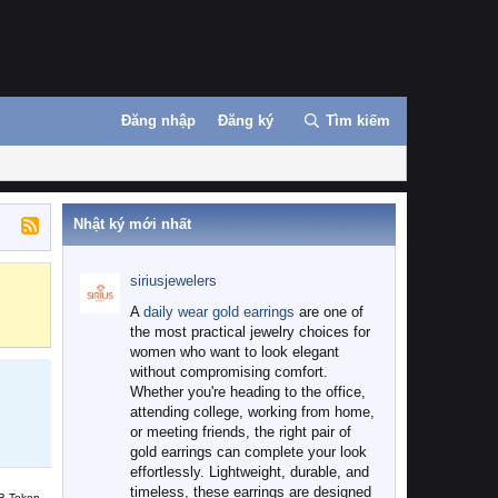
Đăng nhập
Đăng ký
Tìm kiếm
Nhật ký mới nhất
siriusjewelers
Binance
MEXC
A
daily wear gold earrings
are one of
the most practical jewelry choices for
women who want to look elegant
without compromising comfort.
Whether you're heading to the office,
attending college, working from home,
or meeting friends, the right pair of
gold earrings can complete your look
effortlessly. Lightweight, durable, and
timeless, these earrings are designed
B Token