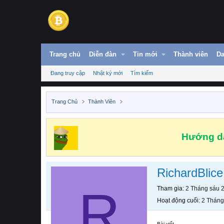
Trang chủ
Diễn đàn
Tin mới
Thành viên
Da
Đang truy cập
Nhật ký mới
Tìm kiếm
Trang Chủ
Thành Viên
Hướng dẫ
RichardBlice
R
Tham gia
2 Tháng sáu 
Hoạt động cuối
2 Tháng
Bài viết