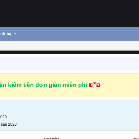
nh bạ
n kiếm tiền đơn giản miễn phí
2023
 sáu 2023
Lượt thích
VN