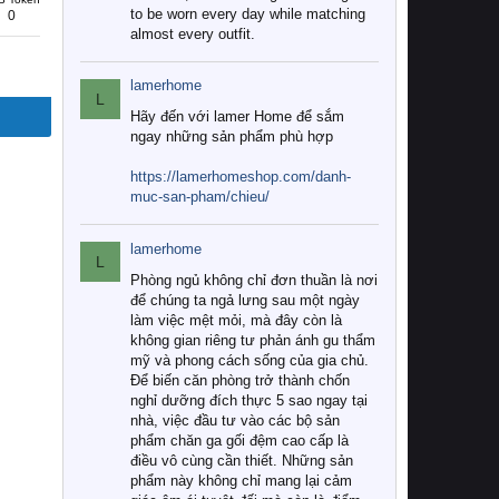
to be worn every day while matching
0
almost every outfit.
lamerhome
L
Hãy đến với lamer Home để sắm
ngay những sản phẩm phù hợp
https://lamerhomeshop.com/danh-
muc-san-pham/chieu/
lamerhome
L
Phòng ngủ không chỉ đơn thuần là nơi
để chúng ta ngả lưng sau một ngày
làm việc mệt mỏi, mà đây còn là
không gian riêng tư phản ánh gu thẩm
mỹ và phong cách sống của gia chủ.
Để biến căn phòng trở thành chốn
nghỉ dưỡng đích thực 5 sao ngay tại
nhà, việc đầu tư vào các bộ sản
phẩm chăn ga gối đệm cao cấp là
điều vô cùng cần thiết. Những sản
phẩm này không chỉ mang lại cảm