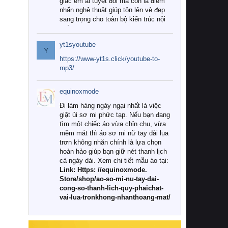
giác êm ái tuyệt đối mà còn là điểm
nhấn nghệ thuật giúp tôn lên vẻ đẹp
sang trọng cho toàn bộ kiến trúc nội
thất.
yt1syoutube
Tuy nhiên, giữa thị trường đa dạng
Y
với vô vàn thương hiệu và mẫu mã
https://www-yt1s.click/youtube-to-
như hiện nay, làm thế nào để chọn
mp3/
được những bộ chăn ga gối đệm cao
cấp thực sự chất lượng, phù hợp với
equinoxmode
khí hậu và nhu cầu sử dụng của gia
đình? Hãy cùng chúng tôi đi tìm lời
Đi làm hàng ngày ngại nhất là việc
giải đáp chi tiết qua bài viết dưới đây.
giặt ủi sơ mi phức tạp. Nếu bạn đang
tìm một chiếc áo vừa chỉn chu, vừa
1. Tại sao các gia đình hiện đại lại ưa
mềm mát thì áo sơ mi nữ tay dài lụa
chuộng chăn ga gối đệm cao cấp?
trơn không nhăn chính là lựa chọn
hoàn hảo giúp bạn giữ nét thanh lịch
Khác với các dòng sản phẩm thông
cả ngày dài. Xem chi tiết mẫu áo tại:
thường, những bộ chăn ga gối đệm
Link: Https: //equinoxmode.
cao cấp trải qua quy trình sản xuất
Store/shop/ao-so-mi-nu-tay-dai-
nghiêm ngặt từ khâu chọn lọc nguyên
cong-so-thanh-lich-quy-phaichat-
liệu tự nhiên đến công nghệ dệt
vai-lua-tronkhong-nhanthoang-mat/
nhuộm hiện đại không chứa hóa chất
độc hại. Khi sử dụng dòng sản phẩm
này, bạn sẽ cảm nhận rõ rệt sự khác