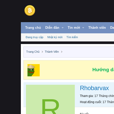
Trang chủ
Diễn đàn
Tin mới
Thành viên
Da
Đang truy cập
Nhật ký mới
Tìm kiếm
Trang Chủ
Thành Viên
Hướng dẫ
Rhobarvax
R
Tham gia
17 Tháng chí
Hoạt động cuối
17 Thán
Bài viết