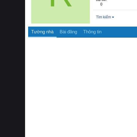
0
Tìm kiếm
Tường nhà
Bài đăng
Thông tin