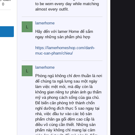
to be worn every day while matching
0
almost every outfit.
lamerhome
L
Hãy đến với lamer Home để sắm
ngay những sản phẩm phù hợp
https://lamerhomeshop.com/danh-
muc-san-pham/chieu/
lamerhome
L
Phòng ngủ không chỉ đơn thuần là nơi
để chúng ta ngả lưng sau một ngày
làm việc mệt mỏi, mà đây còn là
không gian riêng tư phản ánh gu thẩm
mỹ và phong cách sống của gia chủ.
Để biến căn phòng trở thành chốn
nghỉ dưỡng đích thực 5 sao ngay tại
nhà, việc đầu tư vào các bộ sản
phẩm chăn ga gối đệm cao cấp là
điều vô cùng cần thiết. Những sản
phẩm này không chỉ mang lại cảm