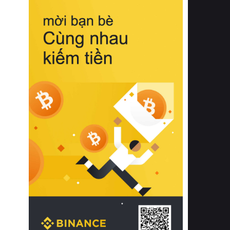
biệt từ bề mặt vải mềm mịn, khả năng
thoáng khí tuyệt vời cho đến độ đàn
hồi chuẩn xác của phần đệm nâng đỡ
cột sống.
Bên cạnh đó, việc lựa chọn các dòng
sản phẩm đạt chuẩn chất lượng quốc
tế còn giúp ngăn ngừa tình trạng kích
ứng da, hạn chế sự phát triển của vi
khuẩn và nấm mốc trong điều kiện
thời tiết nóng ẩm. Bạn có thể tìm hiểu
thêm các nghiên cứu khoa học về tác
động của giấc ngủ và môi trường
phòng ngủ đối với sức khỏe con
người tại Sleep Foundation (External
Link) để có cái nhìn toàn diện hơn.
2. Các tiêu chí vàng khi lựa chọn
chăn ga gối đệm cao cấp cho phòng
ngủ
Để sở hữu một bộ chăn ga gối đệm
cao cấp hoàn hảo cả về thẩm mỹ lẫn
công năng, người tiêu dùng cần cân
nhắc kỹ lưỡng các tiêu chí quan trọng