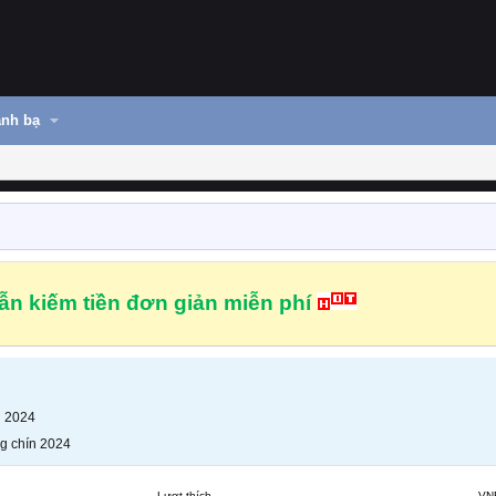
nh bạ
n kiếm tiền đơn giản miễn phí
n 2024
g chín 2024
Lượt thích
VN