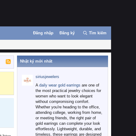
Đăng nhập
Đăng ký
Tìm kiếm
Nhật ký mới nhất
siriusjewelers
Binance
MEXC
A
daily wear gold earrings
are one of
the most practical jewelry choices for
women who want to look elegant
without compromising comfort.
Whether you're heading to the office,
attending college, working from home,
or meeting friends, the right pair of
gold earrings can complete your look
effortlessly. Lightweight, durable, and
timeless, these earrings are designed
B Token