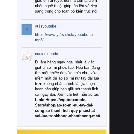
giác êm ái tuyệt đối mà còn là điểm
nhấn nghệ thuật giúp tôn lên vẻ đẹp
sang trọng cho toàn bộ kiến trúc nội
thất.
yt1syoutube
Tuy nhiên, giữa thị trường đa dạng
Y
với vô vàn thương hiệu và mẫu mã
https://www-yt1s.click/youtube-to-
như hiện nay, làm thế nào để chọn
mp3/
được những bộ chăn ga gối đệm cao
cấp thực sự chất lượng, phù hợp với
equinoxmode
khí hậu và nhu cầu sử dụng của gia
đình? Hãy cùng chúng tôi đi tìm lời
Đi làm hàng ngày ngại nhất là việc
giải đáp chi tiết qua bài viết dưới đây.
giặt ủi sơ mi phức tạp. Nếu bạn đang
tìm một chiếc áo vừa chỉn chu, vừa
1. Tại sao các gia đình hiện đại lại ưa
mềm mát thì áo sơ mi nữ tay dài lụa
chuộng chăn ga gối đệm cao cấp?
trơn không nhăn chính là lựa chọn
hoàn hảo giúp bạn giữ nét thanh lịch
Khác với các dòng sản phẩm thông
cả ngày dài. Xem chi tiết mẫu áo tại:
thường, những bộ chăn ga gối đệm
Link: Https: //equinoxmode.
cao cấp trải qua quy trình sản xuất
Store/shop/ao-so-mi-nu-tay-dai-
nghiêm ngặt từ khâu chọn lọc nguyên
cong-so-thanh-lich-quy-phaichat-
liệu tự nhiên đến công nghệ dệt
vai-lua-tronkhong-nhanthoang-mat/
nhuộm hiện đại không chứa hóa chất
độc hại. Khi sử dụng dòng sản phẩm
này, bạn sẽ cảm nhận rõ rệt sự khác