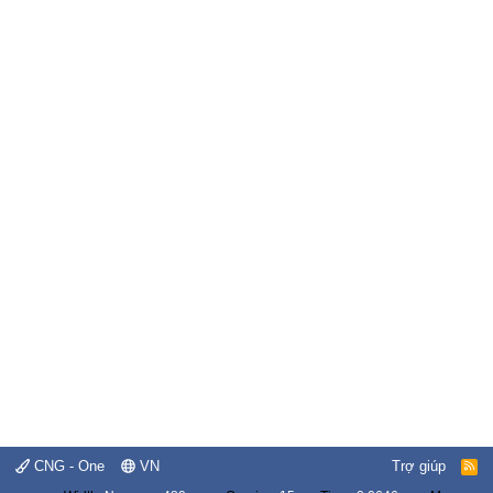
CNG - One
VN
Trợ giúp
R
S