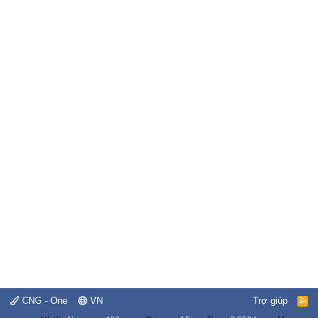
CNG - One
VN
Trợ giúp
R
S