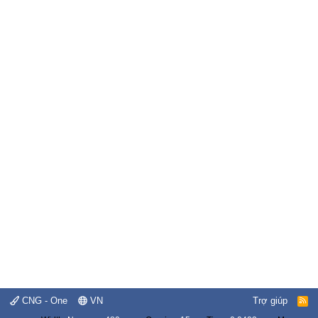
CNG - One
VN
Trợ giúp
R
S