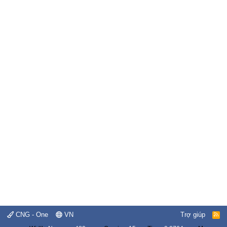
CNG - One
VN
Trợ giúp
R
S