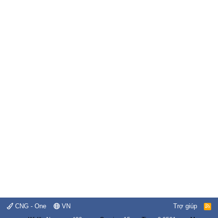
CNG - One
VN
Trợ giúp
R
S