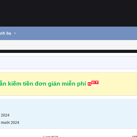
nh bạ
n kiếm tiền đơn giản miễn phí
 2024
 mười 2024
Lượt thích
VN