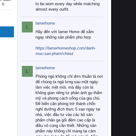
to be worn every day while matching
0
almost every outfit.
lamerhome
L
Hãy đến với lamer Home để sắm
ngay những sản phẩm phù hợp
https://lamerhomeshop.com/danh-
muc-san-pham/chieu/
lamerhome
L
Phòng ngủ không chỉ đơn thuần là nơi
để chúng ta ngả lưng sau một ngày
làm việc mệt mỏi, mà đây còn là
không gian riêng tư phản ánh gu thẩm
mỹ và phong cách sống của gia chủ.
Để biến căn phòng trở thành chốn
nghỉ dưỡng đích thực 5 sao ngay tại
nhà, việc đầu tư vào các bộ sản
phẩm chăn ga gối đệm cao cấp là
điều vô cùng cần thiết. Những sản
phẩm này không chỉ mang lại cảm