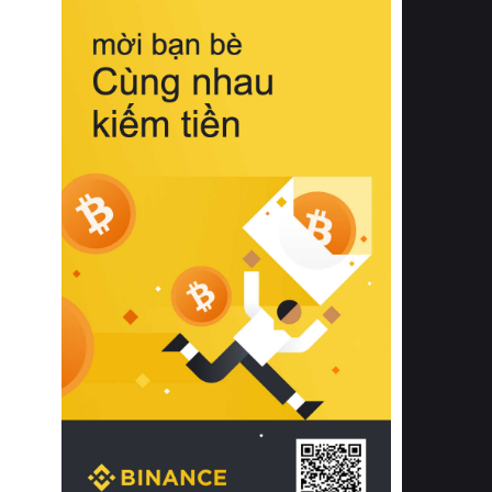
biệt từ bề mặt vải mềm mịn, khả năng
thoáng khí tuyệt vời cho đến độ đàn
hồi chuẩn xác của phần đệm nâng đỡ
cột sống.
Bên cạnh đó, việc lựa chọn các dòng
sản phẩm đạt chuẩn chất lượng quốc
tế còn giúp ngăn ngừa tình trạng kích
ứng da, hạn chế sự phát triển của vi
khuẩn và nấm mốc trong điều kiện
thời tiết nóng ẩm. Bạn có thể tìm hiểu
thêm các nghiên cứu khoa học về tác
động của giấc ngủ và môi trường
phòng ngủ đối với sức khỏe con
người tại Sleep Foundation (External
Link) để có cái nhìn toàn diện hơn.
2. Các tiêu chí vàng khi lựa chọn
chăn ga gối đệm cao cấp cho phòng
ngủ
Để sở hữu một bộ chăn ga gối đệm
cao cấp hoàn hảo cả về thẩm mỹ lẫn
công năng, người tiêu dùng cần cân
nhắc kỹ lưỡng các tiêu chí quan trọng