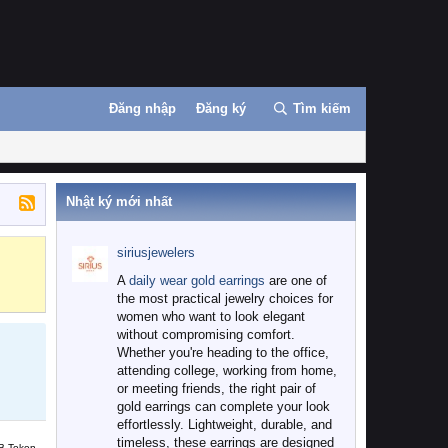
Đăng nhập
Đăng ký
Tìm kiếm
Nhật ký mới nhất
siriusjewelers
Binance
MEXC
A
daily wear gold earrings
are one of
the most practical jewelry choices for
women who want to look elegant
without compromising comfort.
Whether you're heading to the office,
attending college, working from home,
or meeting friends, the right pair of
gold earrings can complete your look
effortlessly. Lightweight, durable, and
timeless, these earrings are designed
B Token