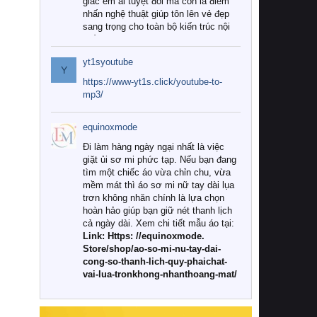
giác êm ái tuyệt đối mà còn là điểm
nhấn nghệ thuật giúp tôn lên vẻ đẹp
sang trọng cho toàn bộ kiến trúc nội
thất.
yt1syoutube
Tuy nhiên, giữa thị trường đa dạng
Y
với vô vàn thương hiệu và mẫu mã
https://www-yt1s.click/youtube-to-
như hiện nay, làm thế nào để chọn
mp3/
được những bộ chăn ga gối đệm cao
cấp thực sự chất lượng, phù hợp với
equinoxmode
khí hậu và nhu cầu sử dụng của gia
đình? Hãy cùng chúng tôi đi tìm lời
Đi làm hàng ngày ngại nhất là việc
giải đáp chi tiết qua bài viết dưới đây.
giặt ủi sơ mi phức tạp. Nếu bạn đang
tìm một chiếc áo vừa chỉn chu, vừa
1. Tại sao các gia đình hiện đại lại ưa
mềm mát thì áo sơ mi nữ tay dài lụa
chuộng chăn ga gối đệm cao cấp?
trơn không nhăn chính là lựa chọn
hoàn hảo giúp bạn giữ nét thanh lịch
Khác với các dòng sản phẩm thông
cả ngày dài. Xem chi tiết mẫu áo tại:
thường, những bộ chăn ga gối đệm
Link: Https: //equinoxmode.
cao cấp trải qua quy trình sản xuất
Store/shop/ao-so-mi-nu-tay-dai-
nghiêm ngặt từ khâu chọn lọc nguyên
cong-so-thanh-lich-quy-phaichat-
liệu tự nhiên đến công nghệ dệt
vai-lua-tronkhong-nhanthoang-mat/
nhuộm hiện đại không chứa hóa chất
độc hại. Khi sử dụng dòng sản phẩm
này, bạn sẽ cảm nhận rõ rệt sự khác