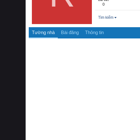
0
Tìm kiếm
Tường nhà
Bài đăng
Thông tin