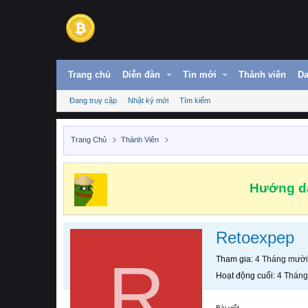
Trang chủ
Diễn đàn
Tin mới
Thành viên
Da
Đang truy cập
Nhật ký mới
Tìm kiếm
Trang Chủ
Thành Viên
Hướng dẫ
Retoexpep
R
Tham gia
4 Tháng mười
Hoạt động cuối
4 Tháng
Bài viết