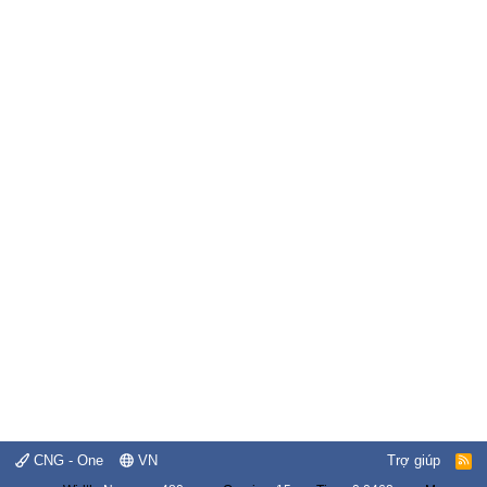
CNG - One
VN
Trợ giúp
R
S