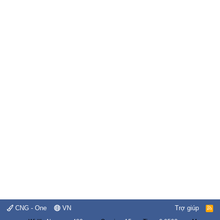
CNG - One
VN
Trợ giúp
R
S