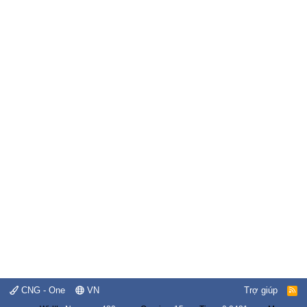
CNG - One
VN
Trợ giúp
R
S