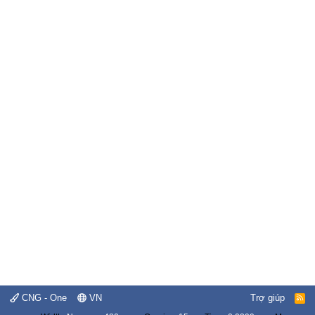
CNG - One
VN
Trợ giúp
R
S