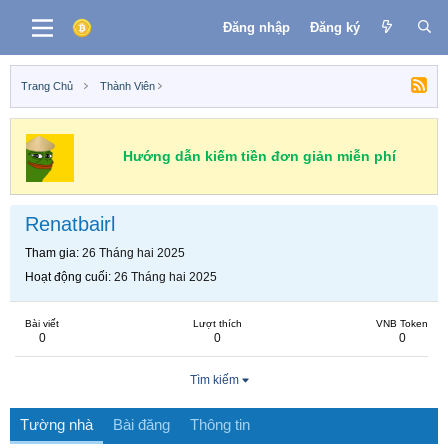
Đăng nhập
Đăng ký
Trang Chủ
Thành Viên
Hướng dẫn kiếm tiền đơn giản miễn phí
Renatbairl
Tham gia
26 Tháng hai 2025
Hoạt động cuối
26 Tháng hai 2025
Bài viết
Lượt thích
VNB Token
0
0
0
Tìm kiếm
Tường nhà
Bài đăng
Thông tin