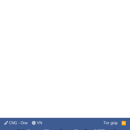
CNG - One
VN
Trợ giúp
R
S