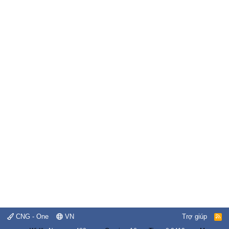
CNG - One
VN
Trợ giúp
R
S