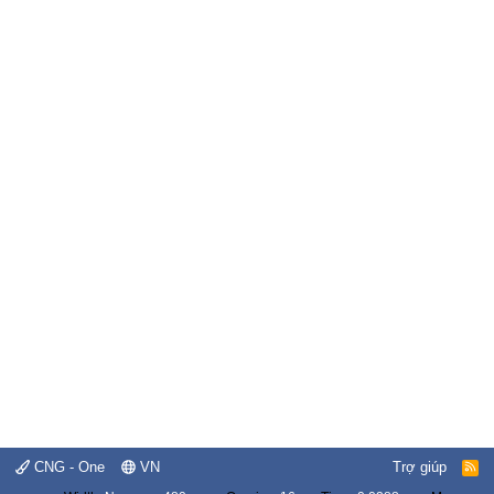
CNG - One
VN
Trợ giúp
R
S