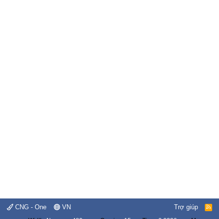
CNG - One
VN
Trợ giúp
R
S