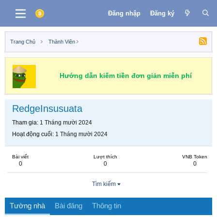
Đăng nhập
Đăng ký
Trang Chủ
Thành Viên
Hướng dẫn kiếm tiền đơn giản miễn phí
RedgeInsusuata
Tham gia
1 Tháng mười 2024
Hoạt động cuối
1 Tháng mười 2024
Bài viết
Lượt thích
VNB Token
0
0
0
Tìm kiếm
Tường nhà
Bài đăng
Thông tin