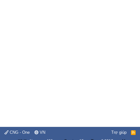
CNG - One
VN
Trợ giúp
R
S