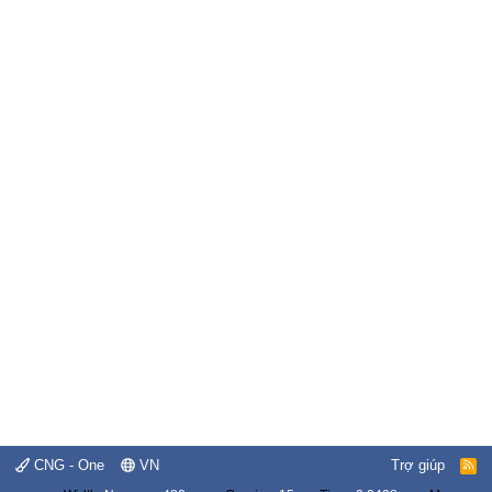
CNG - One
VN
Trợ giúp
R
S