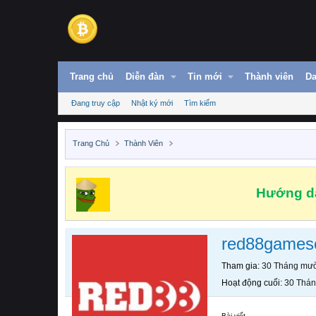
Trang chủ
Diễn đàn
Tin mới
Thành viên
Da
Đang truy cập
Nhật ký mới
Tìm kiếm
Trang Chủ
Thành Viên
Hướng dẫ
red88game
Tham gia
30 Tháng mườ
Hoạt động cuối
30 Thán
Bài viết