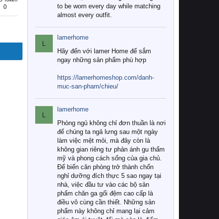
to be worn every day while matching
0
almost every outfit.
lamerhome
L
Hãy đến với lamer Home để sắm
ngay những sản phẩm phù hợp
https://lamerhomeshop.com/danh-
muc-san-pham/chieu/
lamerhome
L
Phòng ngủ không chỉ đơn thuần là nơi
để chúng ta ngả lưng sau một ngày
làm việc mệt mỏi, mà đây còn là
không gian riêng tư phản ánh gu thẩm
mỹ và phong cách sống của gia chủ.
Để biến căn phòng trở thành chốn
nghỉ dưỡng đích thực 5 sao ngay tại
nhà, việc đầu tư vào các bộ sản
phẩm chăn ga gối đệm cao cấp là
điều vô cùng cần thiết. Những sản
phẩm này không chỉ mang lại cảm