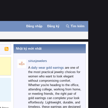
Đăng nhập
Đăng ký
Tìm kiếm
Nhật ký mới nhất
siriusjewelers
Binance
MEXC
A
daily wear gold earrings
are one of
the most practical jewelry choices for
women who want to look elegant
without compromising comfort.
Whether you're heading to the office,
attending college, working from home,
or meeting friends, the right pair of
gold earrings can complete your look
effortlessly. Lightweight, durable, and
timeless, these earrings are designed
B Token