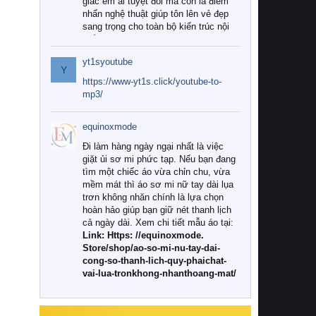
giác êm ái tuyệt đối mà còn là điểm
nhấn nghệ thuật giúp tôn lên vẻ đẹp
sang trọng cho toàn bộ kiến trúc nội
thất.
yt1syoutube
Tuy nhiên, giữa thị trường đa dạng
Y
với vô vàn thương hiệu và mẫu mã
https://www-yt1s.click/youtube-to-
như hiện nay, làm thế nào để chọn
mp3/
được những bộ chăn ga gối đệm cao
cấp thực sự chất lượng, phù hợp với
equinoxmode
khí hậu và nhu cầu sử dụng của gia
đình? Hãy cùng chúng tôi đi tìm lời
Đi làm hàng ngày ngại nhất là việc
giải đáp chi tiết qua bài viết dưới đây.
giặt ủi sơ mi phức tạp. Nếu bạn đang
tìm một chiếc áo vừa chỉn chu, vừa
1. Tại sao các gia đình hiện đại lại ưa
mềm mát thì áo sơ mi nữ tay dài lụa
chuộng chăn ga gối đệm cao cấp?
trơn không nhăn chính là lựa chọn
hoàn hảo giúp bạn giữ nét thanh lịch
Khác với các dòng sản phẩm thông
cả ngày dài. Xem chi tiết mẫu áo tại:
thường, những bộ chăn ga gối đệm
Link: Https: //equinoxmode.
cao cấp trải qua quy trình sản xuất
Store/shop/ao-so-mi-nu-tay-dai-
nghiêm ngặt từ khâu chọn lọc nguyên
cong-so-thanh-lich-quy-phaichat-
liệu tự nhiên đến công nghệ dệt
vai-lua-tronkhong-nhanthoang-mat/
nhuộm hiện đại không chứa hóa chất
độc hại. Khi sử dụng dòng sản phẩm
này, bạn sẽ cảm nhận rõ rệt sự khác