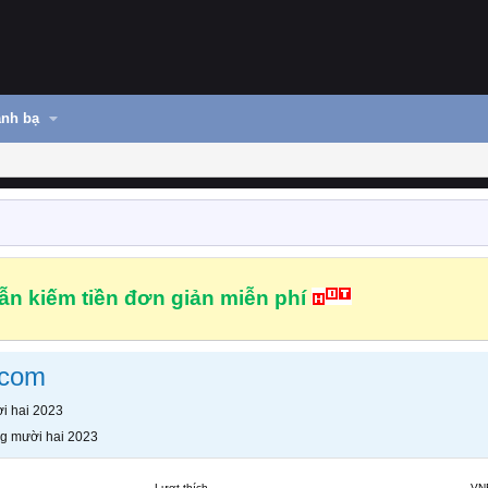
nh bạ
n kiếm tiền đơn giản miễn phí
scom
i hai 2023
g mười hai 2023
Lượt thích
VN