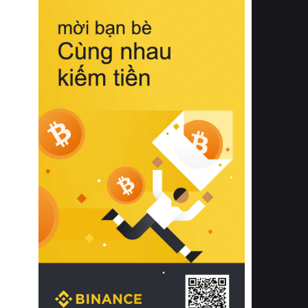
biệt từ bề mặt vải mềm mịn, khả năng
thoáng khí tuyệt vời cho đến độ đàn
hồi chuẩn xác của phần đệm nâng đỡ
cột sống.
Bên cạnh đó, việc lựa chọn các dòng
sản phẩm đạt chuẩn chất lượng quốc
tế còn giúp ngăn ngừa tình trạng kích
ứng da, hạn chế sự phát triển của vi
khuẩn và nấm mốc trong điều kiện
thời tiết nóng ẩm. Bạn có thể tìm hiểu
thêm các nghiên cứu khoa học về tác
động của giấc ngủ và môi trường
phòng ngủ đối với sức khỏe con
người tại Sleep Foundation (External
Link) để có cái nhìn toàn diện hơn.
2. Các tiêu chí vàng khi lựa chọn
chăn ga gối đệm cao cấp cho phòng
ngủ
Để sở hữu một bộ chăn ga gối đệm
cao cấp hoàn hảo cả về thẩm mỹ lẫn
công năng, người tiêu dùng cần cân
nhắc kỹ lưỡng các tiêu chí quan trọng